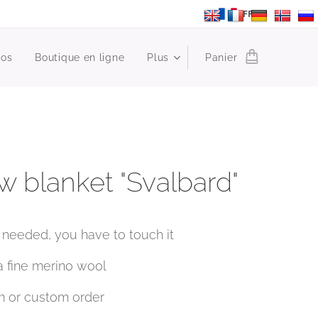
FR
ros
Boutique en ligne
Plus
Panier
w blanket "Svalbard"
needed, you have to touch it
a fine merino wool
 or custom order