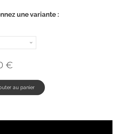
nnez une variante :
0
€
outer au panier