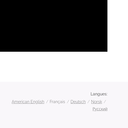
Langues
American English
Français
Deutsch
Norsk
Русский