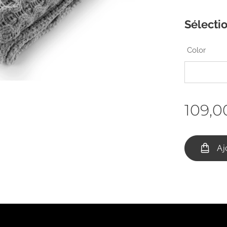
Sélectio
Color
109,0
Aj