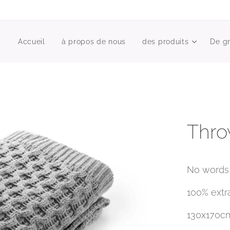
Accueil
à propos de nous
des produits
De g
Thro
No words 
100% extr
130x170cm