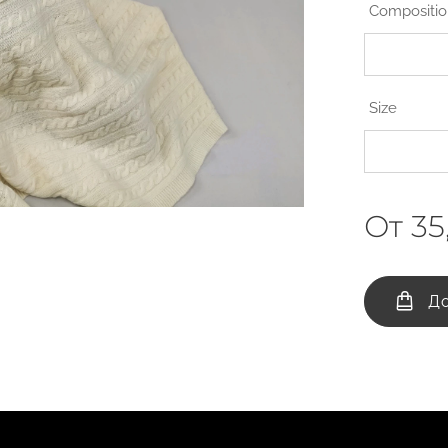
Compositi
Size
От
35
До