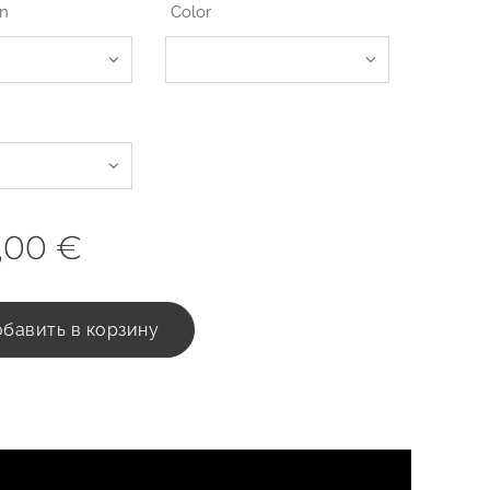
on
Color
,00
€
бавить в корзину