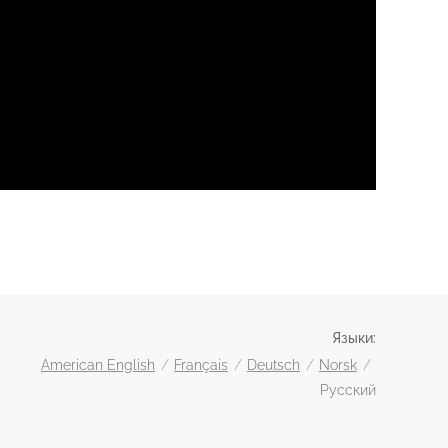
Языки
American English
Français
Deutsch
Norsk
Русский